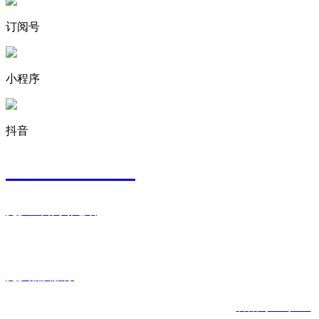
订阅号
小程序
抖音
400-8008-009
更多直营网络电话
我们为您提供哪些服务？
更多品质服务
备案号：粤ICP
Copyright © 深圳市原飞航物流有限公司 版权所有