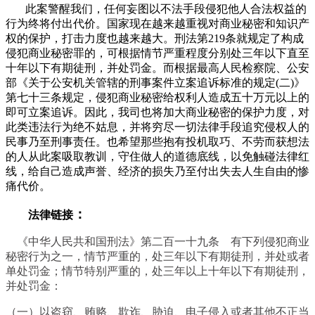
此案警醒我们，任何妄图以不法手段侵犯他人合法权益的
行为终将付出代价。国家现在越来越重视对商业秘密和知识产
权的保护，打击力度也越来越大。刑法第219条就规定了构成
侵犯商业秘密罪的，可根据情节严重程度分别处三年以下直至
十年以下有期徒刑，并处罚金。而根据最高人民检察院、公安
部《关于公安机关管辖的刑事案件立案追诉标准的规定(二)》
第七十三条规定，侵犯商业秘密给权利人造成五十万元以上的
即可立案追诉。因此，我司也将加大商业秘密的保护力度，对
此类违法行为绝不姑息，并将穷尽一切法律手段追究侵权人的
民事乃至刑事责任。也希望那些抱有投机取巧、不劳而获想法
的人从此案吸取教训，守住做人的道德底线，以免触碰法律红
线，给自己造成声誉、经济的损失乃至付出失去人生自由的惨
痛代价。
：
法律链接
《中华人民共和国刑法》第二百一十九条 有下列侵犯商业
秘密行为之一，情节严重的，处三年以下有期徒刑，并处或者
单处罚金；情节特别严重的，处三年以上十年以下有期徒刑，
并处罚金：
（一）以盗窃、贿赂、欺诈、胁迫、电子侵入或者其他不正当