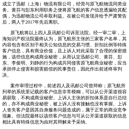
成立了迅邮（上海）物流有限公司，经营与原飞航物流同类业
务。黄芬与彭东利用职务之便将原飞航的客户信息透漏给其配
偶，为迅邮物流公司牟取利益。在被公司发现并给予严肃警告
后，两人于2017年先后离职。
原飞航将以上四人及讯邮公司诉至法院。经一审二审，上
海知识产权法院最终认为，原飞航所主张的三家客户名单，其
内容包含有区别于相关公知信息的交易习惯、折扣比例等特殊
客户信息，具有商业价值，且上诉人对此采取了合理的保密措
施，该些信息构成商业秘密，从而认定迅邮公司、黄芬、彭
东、李俊明、刘静的行为构成共同侵害原飞航商业秘密，应当
承担停止侵害和损害赔偿的民事责任，因此作出前述终审判
决。
案件审理过程中，前述四人及讯邮公司曾辩称；原飞航所
列举的系统里记载的客户信息非常模糊，可以从公开渠道很容
易获取，不构成商业秘密。上诉人主张的折扣体系是自行总结
的，亦不构成商业秘密，被上诉人没有接触也没有掌握。上诉
人丧失客户是因其自身服务问题造成的，属于正常的商业竞争
现象。但法院最终以该些客户信息与可从公开渠道获取的信息
相比具有特殊信息为由对其辩解未予采纳。